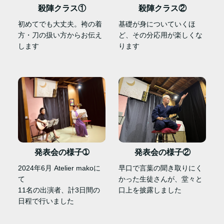
殺陣クラス①
殺陣クラス②
初めてでも大丈夫。袴の着
基礎が身についていくほ
方・刀の扱い方からお伝え
ど、その分応用が楽しくな
します
ります
発表会の様子②
発表会の様子➀
早口で言葉の聞き取りにく
2024年6月 Atelier makoに
かった生徒さんが、堂々と
て
口上を披露しました
11名の出演者、計3日間の
日程で行いました