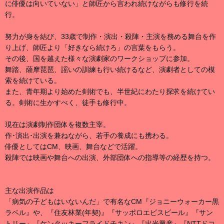
に俳優は向いていない」と師匠から言われ続けながらも修行を続
行。
努力が身を結び、33歳で制作・演出・殺陣・主演を務める舞台を作
り上げ、師匠より「好きなら続けろ」の言葉をもらう。
その後、国を越えた様々な演劇家のワークショップに参加。
舞踏、薩摩琵琶、謡いの訓練も行い続けるなど、演劇者としての模
索を続けている。
また、青年期より始めた剣術でも、半世紀にわたり探求を続けてい
る。剣術に生かすべく、徒手も修行中。
現在は演劇制作団体を複数主宰。
作･演出･出演を兼ねながら、若手の養成にも携わる。
俳優としてはCM、映画、舞台などで活躍。
殺陣では映画や舞台への出演、外部団体への指導等の経歴を持つ。
主な出演作品は
「病気の子どもはいないんだ」で有名なCM『ジョニーウォーカー黒
ラベル』や、『住友林業(年契)』『サッポロエビスビール』『サン
トリー』『ケンタッキーフライドチキン』『出光興産』『NTTドコ