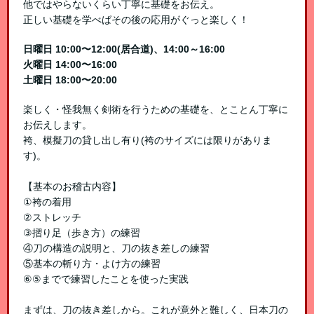
他ではやらないくらい丁寧に基礎をお伝え。
正しい基礎を学べばその後の応用がぐっと楽しく！
日曜日 10:00〜12:00(居合道)、14:00～16:00
火曜日 14:00〜16:00
土曜日 18:00〜20:00
楽しく・怪我無く剣術を行うための基礎を、とことん丁寧に
お伝えします。
袴、模擬刀の貸し出し有り(袴のサイズには限りがありま
す)。
【基本のお稽古内容】
①袴の着用
②ストレッチ
③摺り足（歩き方）の練習
④刀の構造の説明と、刀の抜き差しの練習
⑤基本の斬り方・よけ方の練習
⑥⑤までで練習したことを使った実践
まずは、刀の抜き差しから。これが意外と難しく、日本刀の