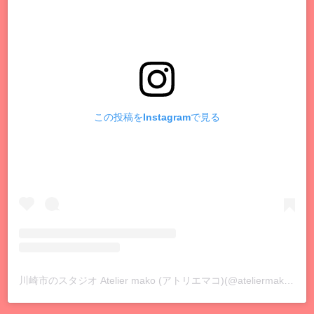
この投稿をInstagramで見る
川崎市のスタジオ Atelier mako (アトリエマコ)(@ateliermako523)がシェアした投稿